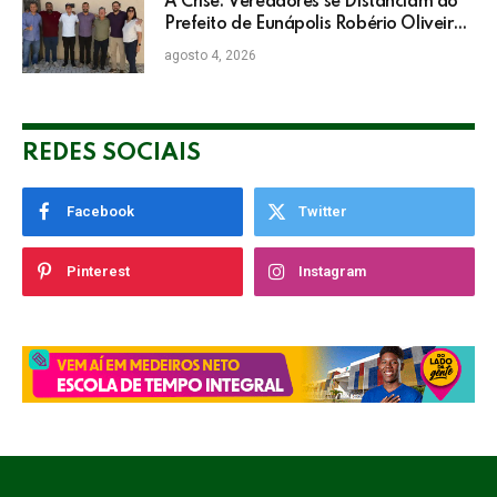
A Crise: Vereadores se Distanciam do
Prefeito de Eunápolis Robério Oliveira
nas Eleições
agosto 4, 2026
REDES SOCIAIS
Facebook
Twitter
Pinterest
Instagram