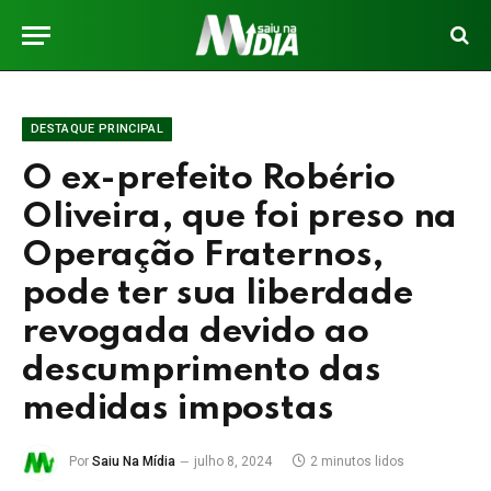
DESTAQUE PRINCIPAL
O ex-prefeito Robério
Oliveira, que foi preso na
Operação Fraternos,
pode ter sua liberdade
revogada devido ao
descumprimento das
medidas impostas
Por
Saiu Na Mídia
julho 8, 2024
2 minutos lidos