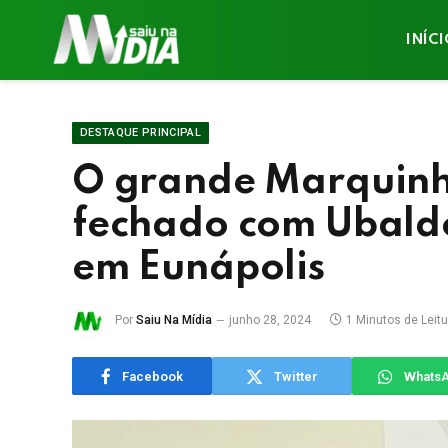
INÍC
DESTAQUE PRINCIPAL
O grande Marquinho
fechado com Ubald
em Eunápolis
Por
Saiu Na Mídia
junho 28, 2024
1 Minutos de Leitu
Facebook
Twitter
Whats