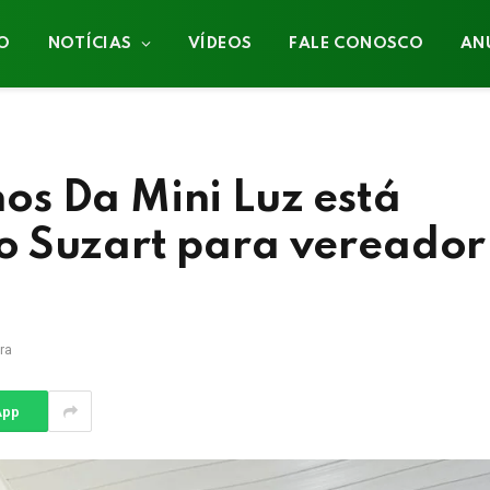
IO
NOTÍCIAS
VÍDEOS
FALE CONOSCO
AN
s Da Mini Luz está
o Suzart para vereador
ra
App