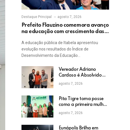
Destaque Principal
agosto 7, 2026
Prefeito Flauzino comemora avanço
na educação com crescimento das
notas do IDEB da rede pública de
A educação pública de Itabela apresentou
Itabela
evolução nos resultados do Índice de
Desenvolvimento da Educação…
Vereador Adriano
Cardoso é Absolvido
em Julgamento por
agosto 7, 2026
Crime Eleitoral no TRE
Pita Tigre toma posse
como a primeira mulher
a presidir a ACIASE e
agosto 7, 2026
anuncia a retomada do
Prêmio Destaque
Empresarial
Eunápolis Brilha em