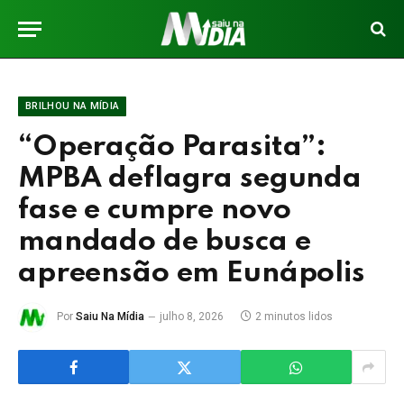
BRILHOU NA MÍDIA
“Operação Parasita”:
MPBA deflagra segunda
fase e cumpre novo
mandado de busca e
apreensão em Eunápolis
Por
Saiu Na Mídia
julho 8, 2026
2 minutos lidos