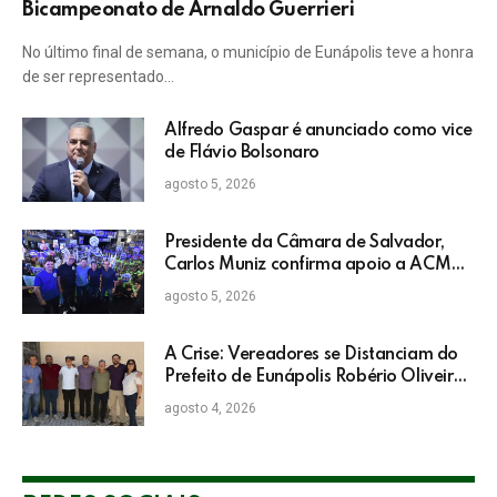
Bicampeonato de Arnaldo Guerrieri
No último final de semana, o município de Eunápolis teve a honra
de ser representado…
Alfredo Gaspar é anunciado como vice
de Flávio Bolsonaro
agosto 5, 2026
Presidente da Câmara de Salvador,
Carlos Muniz confirma apoio a ACM
Neto: “Irei lutar voto a voto na sua
agosto 5, 2026
campanha”
A Crise: Vereadores se Distanciam do
Prefeito de Eunápolis Robério Oliveira
nas Eleições
agosto 4, 2026