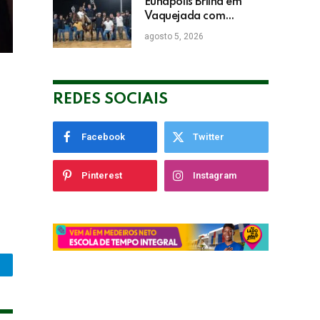
Empresarial
Eunápolis Brilha em
Vaquejada com
Bicampeonato de
agosto 5, 2026
Arnaldo Guerrieri
REDES SOCIAIS
Facebook
Twitter
Pinterest
Instagram
legram