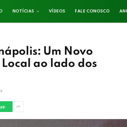
IO
NOTÍCIAS
VÍDEOS
FALE CONOSCO
AN
nápolis: Um Novo
a Local ao lado dos
ra
App