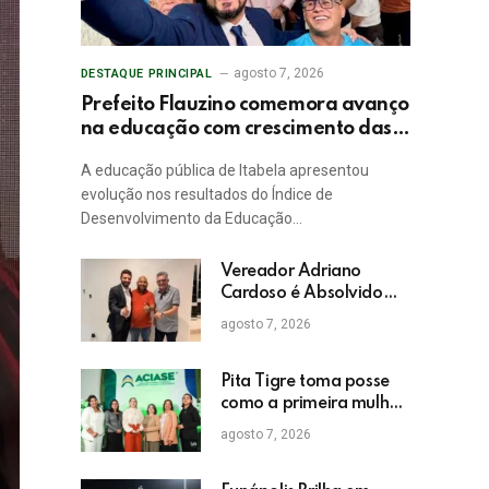
agosto 7, 2026
DESTAQUE PRINCIPAL
Prefeito Flauzino comemora avanço
na educação com crescimento das
notas do IDEB da rede pública de
A educação pública de Itabela apresentou
Itabela
evolução nos resultados do Índice de
Desenvolvimento da Educação…
Vereador Adriano
Cardoso é Absolvido
em Julgamento por
agosto 7, 2026
Crime Eleitoral no TRE
Pita Tigre toma posse
como a primeira mulher
a presidir a ACIASE e
agosto 7, 2026
anuncia a retomada do
Prêmio Destaque