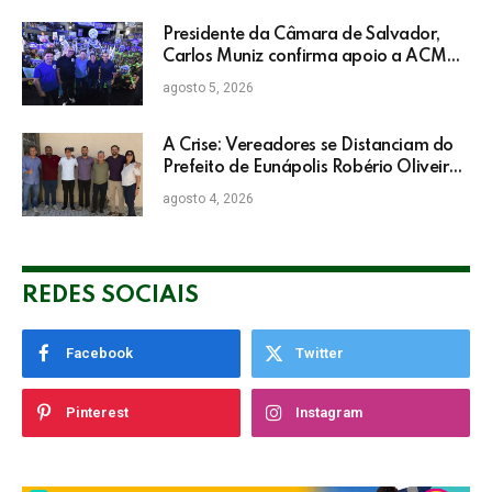
Presidente da Câmara de Salvador,
Carlos Muniz confirma apoio a ACM
Neto: “Irei lutar voto a voto na sua
agosto 5, 2026
campanha”
A Crise: Vereadores se Distanciam do
Prefeito de Eunápolis Robério Oliveira
nas Eleições
agosto 4, 2026
REDES SOCIAIS
Facebook
Twitter
Pinterest
Instagram