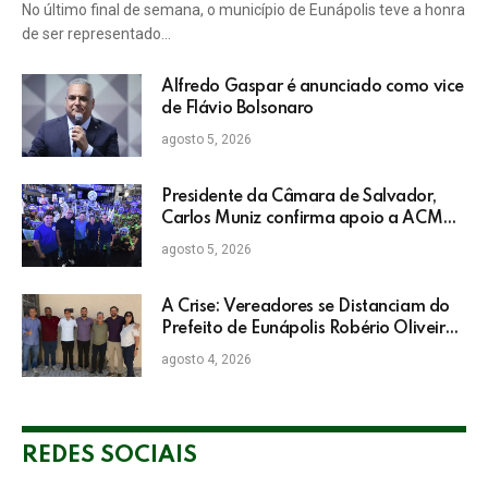
No último final de semana, o município de Eunápolis teve a honra
de ser representado…
Alfredo Gaspar é anunciado como vice
de Flávio Bolsonaro
agosto 5, 2026
Presidente da Câmara de Salvador,
Carlos Muniz confirma apoio a ACM
Neto: “Irei lutar voto a voto na sua
agosto 5, 2026
campanha”
A Crise: Vereadores se Distanciam do
Prefeito de Eunápolis Robério Oliveira
nas Eleições
agosto 4, 2026
REDES SOCIAIS