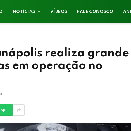
IO
NOTÍCIAS
VÍDEOS
FALE CONOSCO
AN
Eunápolis realiza grande
as em operação no
ra
App