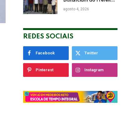
Distanciam do Prefeito
de Eunápolis Robério
agosto 4, 2026
Oliveira nas Eleições
REDES SOCIAIS
Facebook
Twitter
Pinterest
Instagram