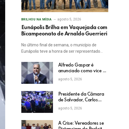
agosto 5, 2026
BRILHOU NA MÍDIA
Eunápolis Brilha em Vaquejada com
Bicampeonato de Arnaldo Guerrieri
No último final de semana, o município de
Eunápolis teve a honra de ser representado…
Alfredo Gaspar é
anunciado como vice de
Flávio Bolsonaro
agosto 5, 2026
Presidente da Câmara
de Salvador, Carlos
Muniz confirma apoio a
agosto 5, 2026
ACM Neto: “Irei lutar
voto a voto na sua
campanha”
A Crise: Vereadores se