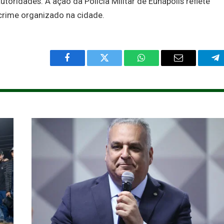
utoridades. A ação da Polícia Militar de Eunápolis reflete
crime organizado na cidade.
Facebook
Twitter
WhatsApp
Email
Te