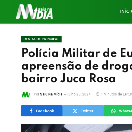
INÍC
DESTAQUE PRINCIPAL
Polícia Militar de 
apreensão de drog
bairro Juca Rosa
Por
Saiu Na Mídia
julho 25, 2024
1 Minutos de Leitu
Facebook
Twitter
Whats