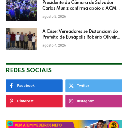
Presidente da Câmara de Salvador,
Carlos Muniz confirma apoio a ACM
Neto: “Irei lutar voto a voto na sua
agosto 5, 2026
campanha”
A Crise: Vereadores se Distanciam do
Prefeito de Eunápolis Robério Oliveira
nas Eleições
agosto 4, 2026
REDES SOCIAIS
Facebook
Twitter
Pinterest
Instagram