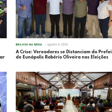
agosto 4, 2026
BRILHOU NA MÍDIA
A Crise: Vereadores se Distanciam do Prefei
tar
de Eunápolis Robério Oliveira nas Eleições