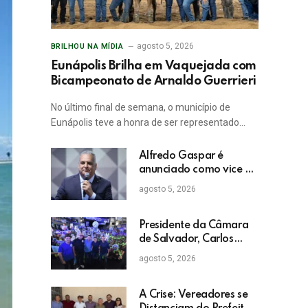
agosto 5, 2026
BRILHOU NA MÍDIA
Eunápolis Brilha em Vaquejada com
Bicampeonato de Arnaldo Guerrieri
No último final de semana, o município de
Eunápolis teve a honra de ser representado…
Alfredo Gaspar é
anunciado como vice de
Flávio Bolsonaro
agosto 5, 2026
Presidente da Câmara
de Salvador, Carlos
Muniz confirma apoio a
agosto 5, 2026
ACM Neto: “Irei lutar
voto a voto na sua
campanha”
A Crise: Vereadores se