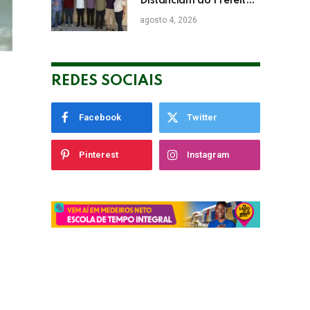
Distanciam do Prefeito
de Eunápolis Robério
agosto 4, 2026
Oliveira nas Eleições
REDES SOCIAIS
Facebook
Twitter
Pinterest
Instagram