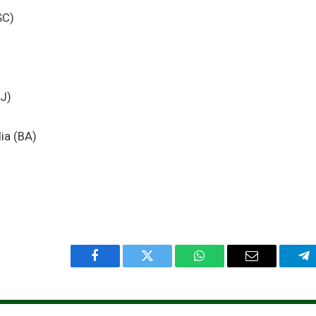
SC)
RJ)
ia (BA)
Facebook
Twitter
WhatsApp
Email
Te