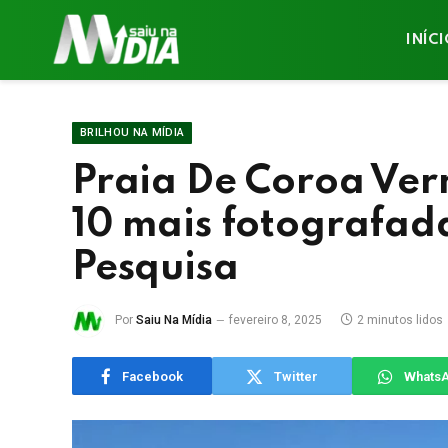
INÍC
BRILHOU NA MÍDIA
Praia De Coroa Ver
10 mais fotografada
Pesquisa
Por
Saiu Na Mídia
fevereiro 8, 2025
2 minutos lidos
Facebook
Twitter
Whats