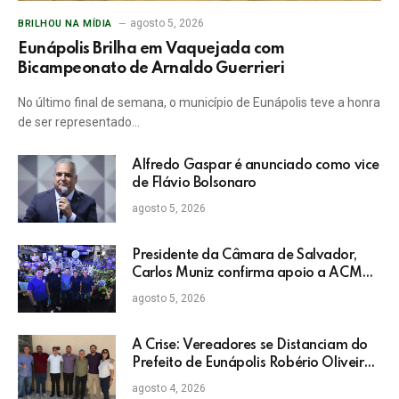
agosto 5, 2026
BRILHOU NA MÍDIA
Eunápolis Brilha em Vaquejada com
Bicampeonato de Arnaldo Guerrieri
No último final de semana, o município de Eunápolis teve a honra
de ser representado…
Alfredo Gaspar é anunciado como vice
de Flávio Bolsonaro
agosto 5, 2026
Presidente da Câmara de Salvador,
Carlos Muniz confirma apoio a ACM
Neto: “Irei lutar voto a voto na sua
agosto 5, 2026
campanha”
A Crise: Vereadores se Distanciam do
Prefeito de Eunápolis Robério Oliveira
nas Eleições
agosto 4, 2026