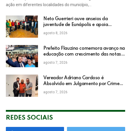
ação em diferentes localidades do município,…
Neto Guerrieri ouve anseios da
juventude de Eunápolis e apoia
projetos sociais
agosto 8, 2026
Prefeito Flauzino comemora avanço na
educação com crescimento das notas
do IDEB da rede pública de Itabela
agosto 7, 2026
Vereador Adriano Cardoso é
Absolvido em Julgamento por Crime
Eleitoral no TRE
agosto 7, 2026
REDES SOCIAIS