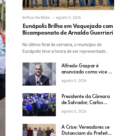
Brilhou Na Mídia
agosto 5, 2026
Eunápolis Brilha em Vaquejada com
Bicampeonato de Arnaldo Guerrieri
No último final de semana, o município de
Eunápolis teve a honra de ser representado…
Alfredo Gaspar é
anunciado como vice de
Flávio Bolsonaro
agosto 5, 2026
Presidente da Câmara
de Salvador, Carlos
Muniz confirma apoio a
agosto 5, 2026
ACM Neto: “Irei lutar
voto a voto na sua
campanha”
A Crise: Vereadores se
Distanciam do Prefeito