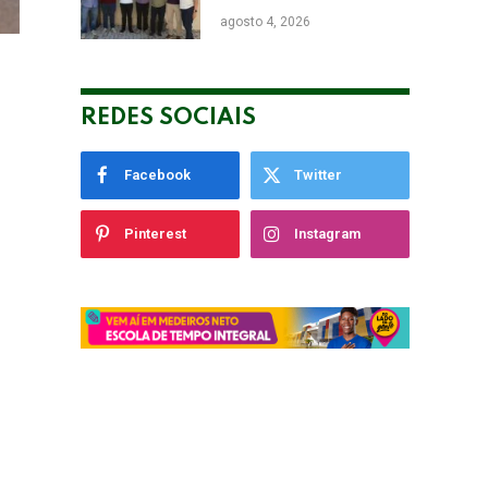
de Eunápolis Robério
agosto 4, 2026
Oliveira nas Eleições
REDES SOCIAIS
Facebook
Twitter
Pinterest
Instagram