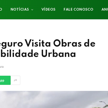
IO
NOTÍCIAS
VÍDEOS
FALE CONOSCO
AN
eguro Visita Obras de
obilidade Urbana
ura
App