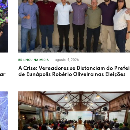
agosto 4, 2026
BRILHOU NA MÍDIA
A Crise: Vereadores se Distanciam do Prefei
tar
de Eunápolis Robério Oliveira nas Eleições