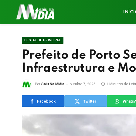
INÍC
DESTAQUE PRINCIPAL
Prefeito de Porto S
Infraestrutura e M
Por
Saiu Na Mídia
outubro 7, 2025
1 Minutos de Leit
Facebook
Twitter
Whats