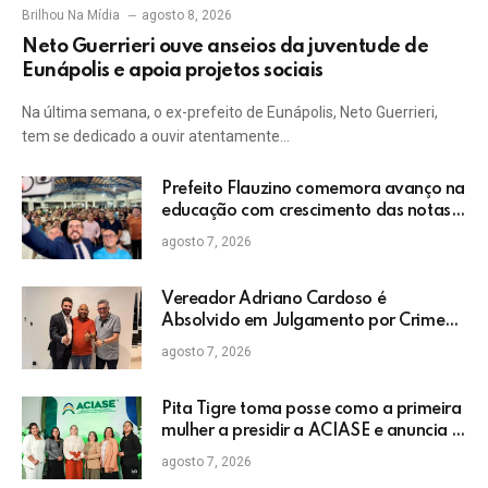
Brilhou Na Mídia
agosto 8, 2026
Neto Guerrieri ouve anseios da juventude de
Eunápolis e apoia projetos sociais
Na última semana, o ex-prefeito de Eunápolis, Neto Guerrieri,
tem se dedicado a ouvir atentamente…
Prefeito Flauzino comemora avanço na
educação com crescimento das notas
do IDEB da rede pública de Itabela
agosto 7, 2026
Vereador Adriano Cardoso é
Absolvido em Julgamento por Crime
Eleitoral no TRE
agosto 7, 2026
Pita Tigre toma posse como a primeira
mulher a presidir a ACIASE e anuncia a
retomada do Prêmio Destaque
agosto 7, 2026
Empresarial