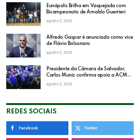
Eunápolis Brilha em Vaquejada com
Bicampeonato de Arnaldo Guerrieri
agosto 5, 2026
Alfredo Gaspar é anunciado como vice
de Flávio Bolsonaro
agosto 5, 2026
Presidente da Câmara de Salvador,
Carlos Muniz confirma apoio a ACM
Neto: “Irei lutar voto a voto na sua
agosto 5, 2026
campanha”
REDES SOCIAIS
Facebook
Twitter