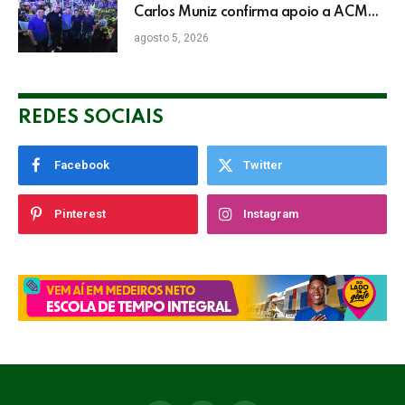
Carlos Muniz confirma apoio a ACM
Neto: “Irei lutar voto a voto na sua
agosto 5, 2026
campanha”
REDES SOCIAIS
Facebook
Twitter
Pinterest
Instagram