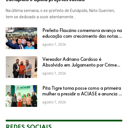
Na última semana, o ex-prefeito de Eunápolis, Neto Guerrieri,
tem se dedicado a ouvir atentamente…
Prefeito Flauzino comemora avanço na
educação com crescimento das notas
do IDEB da rede pública de Itabela
agosto 7, 2026
Vereador Adriano Cardoso é
Absolvido em Julgamento por Crime
Eleitoral no TRE
agosto 7, 2026
Pita Tigre toma posse como a primeira
mulher a presidir a ACIASE e anuncia a
retomada do Prêmio Destaque
agosto 7, 2026
Empresarial
REDES SOCIAIS