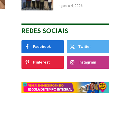
de Eunápolis Robério
agosto 4, 2026
Oliveira nas Eleições
REDES SOCIAIS
Facebook
Twitter
Pinterest
Instagram