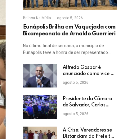
Brilhou Na Mídia
agosto 5, 2026
Eunápolis Brilha em Vaquejada com
Bicampeonato de Arnaldo Guerrieri
No último final de semana, o município de
Eunápolis teve a honra de ser representado…
Alfredo Gaspar é
anunciado como vice de
Flávio Bolsonaro
agosto 5, 2026
Presidente da Câmara
de Salvador, Carlos
Muniz confirma apoio a
agosto 5, 2026
ACM Neto: “Irei lutar
voto a voto na sua
campanha”
A Crise: Vereadores se
Distanciam do Prefeito