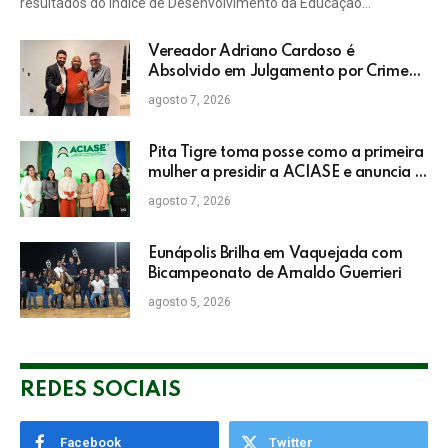
resultados do Índice de Desenvolvimento da Educação…
Vereador Adriano Cardoso é
Absolvido em Julgamento por Crime
Eleitoral no TRE
agosto 7, 2026
Pita Tigre toma posse como a primeira
mulher a presidir a ACIASE e anuncia a
retomada do Prêmio Destaque
agosto 7, 2026
Empresarial
Eunápolis Brilha em Vaquejada com
Bicampeonato de Arnaldo Guerrieri
agosto 5, 2026
REDES SOCIAIS
Facebook
Twitter