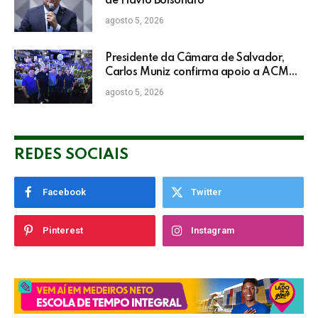
de Flávio Bolsonaro
agosto 5, 2026
Presidente da Câmara de Salvador,
Carlos Muniz confirma apoio a ACM
Neto: “Irei lutar voto a voto na sua
agosto 5, 2026
campanha”
REDES SOCIAIS
Facebook
Twitter
Pinterest
Instagram