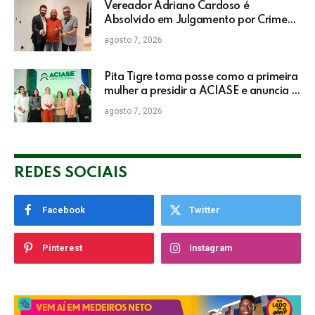
Vereador Adriano Cardoso é
Absolvido em Julgamento por Crime
Eleitoral no TRE
agosto 7, 2026
Pita Tigre toma posse como a primeira
mulher a presidir a ACIASE e anuncia a
retomada do Prêmio Destaque
agosto 7, 2026
Empresarial
REDES SOCIAIS
Facebook
Twitter
Pinterest
Instagram