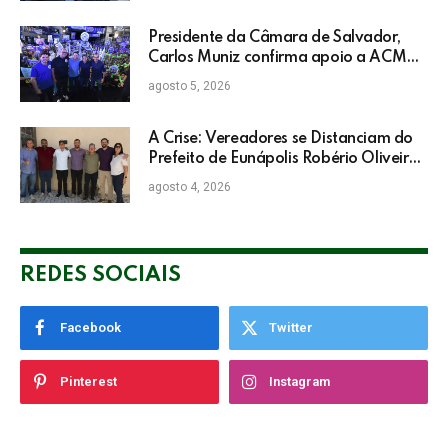
Presidente da Câmara de Salvador,
Carlos Muniz confirma apoio a ACM
Neto: “Irei lutar voto a voto na sua
agosto 5, 2026
campanha”
A Crise: Vereadores se Distanciam do
Prefeito de Eunápolis Robério Oliveira
nas Eleições
agosto 4, 2026
REDES SOCIAIS
Facebook
Twitter
Pinterest
Instagram