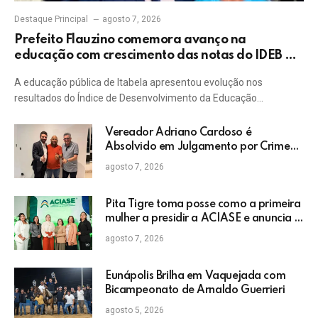
Destaque Principal
agosto 7, 2026
Prefeito Flauzino comemora avanço na
educação com crescimento das notas do IDEB da
rede pública de Itabela
A educação pública de Itabela apresentou evolução nos
resultados do Índice de Desenvolvimento da Educação…
Vereador Adriano Cardoso é
Absolvido em Julgamento por Crime
Eleitoral no TRE
agosto 7, 2026
Pita Tigre toma posse como a primeira
mulher a presidir a ACIASE e anuncia a
retomada do Prêmio Destaque
agosto 7, 2026
Empresarial
Eunápolis Brilha em Vaquejada com
Bicampeonato de Arnaldo Guerrieri
agosto 5, 2026