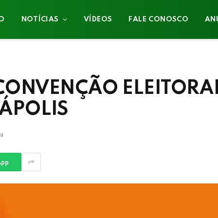
IO
NOTÍCIAS
VÍDEOS
FALE CONOSCO
AN
 CONVENÇÃO ELEITORA
NÁPOLIS
ra
App