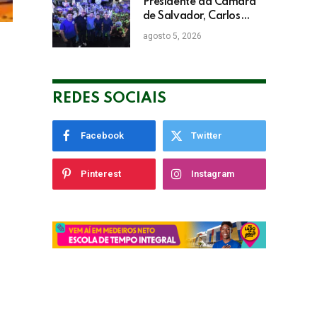
Presidente da Câmara
de Salvador, Carlos
Muniz confirma apoio a
agosto 5, 2026
ACM Neto: “Irei lutar
voto a voto na sua
campanha”
REDES SOCIAIS
Facebook
Twitter
Pinterest
Instagram