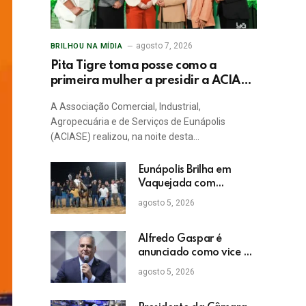
agosto 7, 2026
BRILHOU NA MÍDIA
Pita Tigre toma posse como a
primeira mulher a presidir a ACIASE
e anuncia a retomada do Prêmio
A Associação Comercial, Industrial,
Destaque Empresarial
Agropecuária e de Serviços de Eunápolis
(ACIASE) realizou, na noite desta…
Eunápolis Brilha em
Vaquejada com
Bicampeonato de
agosto 5, 2026
Arnaldo Guerrieri
Alfredo Gaspar é
anunciado como vice de
Flávio Bolsonaro
agosto 5, 2026