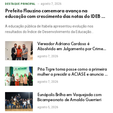
agosto 7, 2026
DESTAQUE PRINCIPAL
Prefeito Flauzino comemora avanço na
educação com crescimento das notas do IDEB da
rede pública de Itabela
A educação pública de Itabela apresentou evolução nos
resultados do Índice de Desenvolvimento da Educação…
Vereador Adriano Cardoso é
Absolvido em Julgamento por Crime
Eleitoral no TRE
agosto 7, 2026
Pita Tigre toma posse como a primeira
mulher a presidir a ACIASE e anuncia a
retomada do Prêmio Destaque
agosto 7, 2026
Empresarial
Eunápolis Brilha em Vaquejada com
Bicampeonato de Arnaldo Guerrieri
agosto 5, 2026