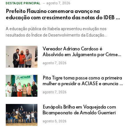
agosto 7, 2026
DESTAQUE PRINCIPAL
Prefeito Flauzino comemora avanço na
educação com crescimento das notas do IDEB da
rede pública de Itabela
A educação pública de Itabela apresentou evolução nos
resultados do Índice de Desenvolvimento da Educação…
Vereador Adriano Cardoso é
Absolvido em Julgamento por Crime
Eleitoral no TRE
agosto 7, 2026
Pita Tigre toma posse como a primeira
mulher a presidir a ACIASE e anuncia a
retomada do Prêmio Destaque
agosto 7, 2026
Empresarial
Eunápolis Brilha em Vaquejada com
Bicampeonato de Arnaldo Guerrieri
agosto 5, 2026