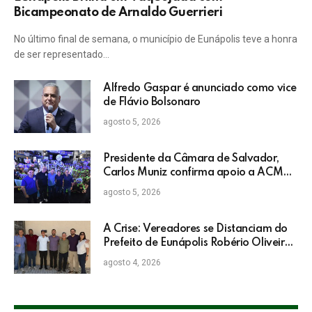
Bicampeonato de Arnaldo Guerrieri
No último final de semana, o município de Eunápolis teve a honra
de ser representado…
Alfredo Gaspar é anunciado como vice
de Flávio Bolsonaro
agosto 5, 2026
Presidente da Câmara de Salvador,
Carlos Muniz confirma apoio a ACM
Neto: “Irei lutar voto a voto na sua
agosto 5, 2026
campanha”
A Crise: Vereadores se Distanciam do
Prefeito de Eunápolis Robério Oliveira
nas Eleições
agosto 4, 2026