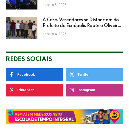
Neto: “Irei lutar voto a voto na sua
agosto 5, 2026
campanha”
A Crise: Vereadores se Distanciam do
Prefeito de Eunápolis Robério Oliveira
nas Eleições
agosto 4, 2026
REDES SOCIAIS
Facebook
Twitter
Pinterest
Instagram