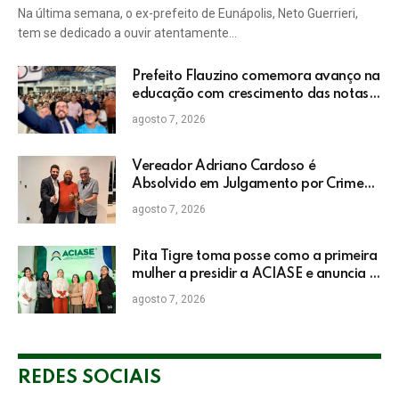
Na última semana, o ex-prefeito de Eunápolis, Neto Guerrieri,
tem se dedicado a ouvir atentamente…
Prefeito Flauzino comemora avanço na
educação com crescimento das notas
do IDEB da rede pública de Itabela
agosto 7, 2026
Vereador Adriano Cardoso é
Absolvido em Julgamento por Crime
Eleitoral no TRE
agosto 7, 2026
Pita Tigre toma posse como a primeira
mulher a presidir a ACIASE e anuncia a
retomada do Prêmio Destaque
agosto 7, 2026
Empresarial
REDES SOCIAIS