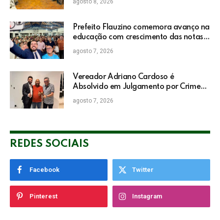
agosto 8, 2026
Prefeito Flauzino comemora avanço na
educação com crescimento das notas
do IDEB da rede pública de Itabela
agosto 7, 2026
Vereador Adriano Cardoso é
Absolvido em Julgamento por Crime
Eleitoral no TRE
agosto 7, 2026
REDES SOCIAIS
Facebook
Twitter
Pinterest
Instagram