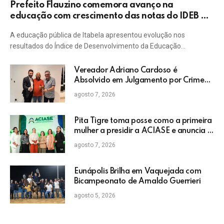
Prefeito Flauzino comemora avanço na
educação com crescimento das notas do IDEB da
rede pública de Itabela
A educação pública de Itabela apresentou evolução nos
resultados do Índice de Desenvolvimento da Educação…
Vereador Adriano Cardoso é
Absolvido em Julgamento por Crime
Eleitoral no TRE
agosto 7, 2026
Pita Tigre toma posse como a primeira
mulher a presidir a ACIASE e anuncia a
retomada do Prêmio Destaque
agosto 7, 2026
Empresarial
Eunápolis Brilha em Vaquejada com
Bicampeonato de Arnaldo Guerrieri
agosto 5, 2026