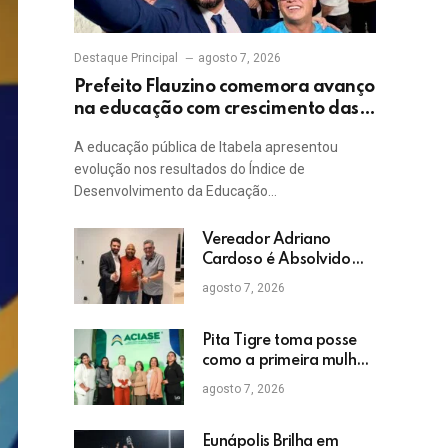
Destaque Principal
agosto 7, 2026
Prefeito Flauzino comemora avanço
na educação com crescimento das
notas do IDEB da rede pública de
A educação pública de Itabela apresentou
Itabela
evolução nos resultados do Índice de
Desenvolvimento da Educação…
Vereador Adriano
Cardoso é Absolvido
em Julgamento por
agosto 7, 2026
Crime Eleitoral no TRE
Pita Tigre toma posse
como a primeira mulher
a presidir a ACIASE e
agosto 7, 2026
anuncia a retomada do
Prêmio Destaque
Empresarial
Eunápolis Brilha em