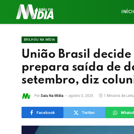
INÍC
BRILHOU NA MÍDIA
União Brasil decide
prepara saída de do
setembro, diz colun
Por
Saiu Na Mídia
agosto 3, 2025
1 Minutos de Leit
Facebook
Twitter
Whats