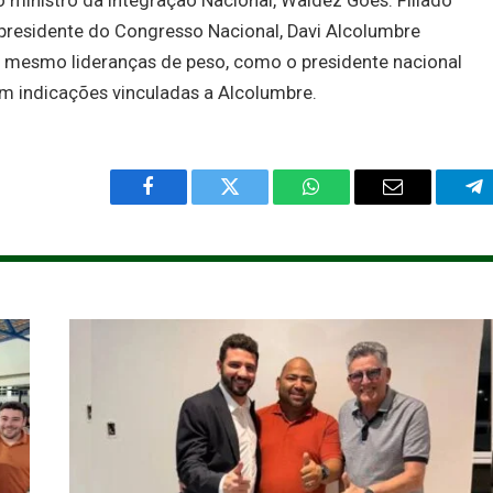
 ministro da Integração Nacional, Waldez Góes. Filiado
 presidente do Congresso Nacional, Davi Alcolumbre
, mesmo lideranças de peso, como o presidente nacional
em indicações vinculadas a Alcolumbre.
Facebook
Twitter
WhatsApp
Email
Te