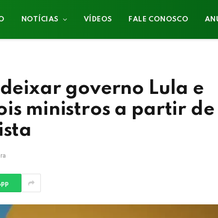
IO
NOTÍCIAS
VÍDEOS
FALE CONOSCO
AN
 deixar governo Lula e
is ministros a partir de
ista
ura
App