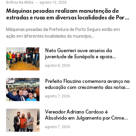
Brilhou Na Mídia
agosto 10, 2026
Máquinas pesadas realizam manutenção de
estradas e ruas em diversas localidades de Porto
Seguro
Máquinas pesadas da Prefeitura de Porto Seguro estão em
ação em diferentes localidades do município,…
Neto Guerrieri ouve anseios da
juventude de Eunápolis e apoia
projetos sociais
agosto 8, 2026
Prefeito Flauzino comemora avanço na
educação com crescimento das notas
do IDEB da rede pública de Itabela
agosto 7, 2026
Vereador Adriano Cardoso é
Absolvido em Julgamento por Crime
Eleitoral no TRE
agosto 7, 2026