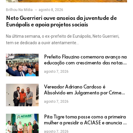
Brilhou Na Mídia
agosto 8, 2026
Neto Guerrieri ouve anseios da juventude de
Eunápolis e apoia projetos sociais
Na última semana, o ex-prefeito de Eunápolis, Neto Guerrieri,
tem se dedicado a ouvir atentamente…
Prefeito Flauzino comemora avanço na
educação com crescimento das notas
do IDEB da rede pública de Itabela
agosto 7, 2026
Vereador Adriano Cardoso é
Absolvido em Julgamento por Crime
Eleitoral no TRE
agosto 7, 2026
Pita Tigre toma posse como a primeira
mulher a presidir a ACIASE e anuncia a
retomada do Prêmio Destaque
agosto 7, 2026