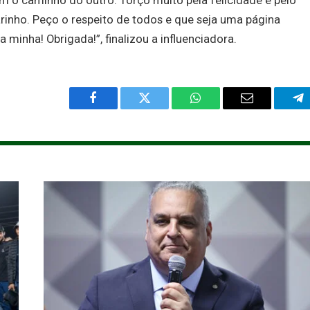
m o caminho do outro. Torço muito pela felicidade e pelo
arinho. Peço o respeito de todos e que seja uma página
minha! Obrigada!”, finalizou a influenciadora.
Facebook
Twitter
WhatsApp
Email
Te