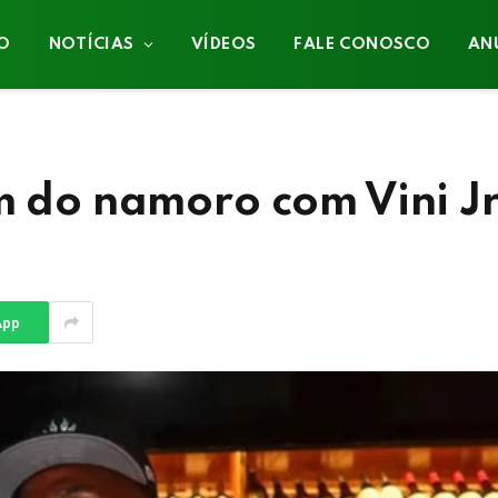
IO
NOTÍCIAS
VÍDEOS
FALE CONOSCO
AN
m do namoro com Vini J
App