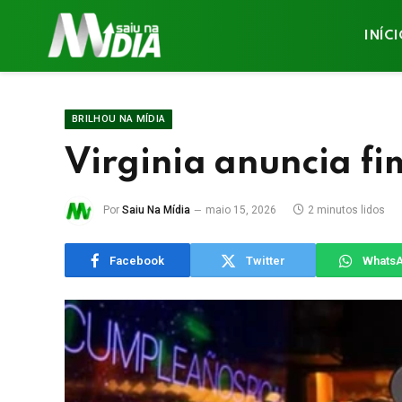
INÍC
BRILHOU NA MÍDIA
Virginia anuncia fi
Por
Saiu Na Mídia
maio 15, 2026
2 minutos lidos
Facebook
Twitter
Whats