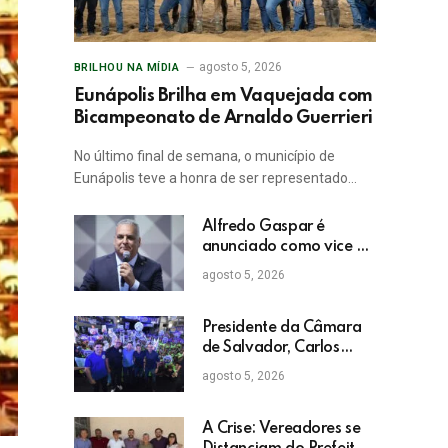
agosto 5, 2026
BRILHOU NA MÍDIA
Eunápolis Brilha em Vaquejada com
Bicampeonato de Arnaldo Guerrieri
No último final de semana, o município de
Eunápolis teve a honra de ser representado…
Alfredo Gaspar é
anunciado como vice de
Flávio Bolsonaro
agosto 5, 2026
Presidente da Câmara
de Salvador, Carlos
Muniz confirma apoio a
agosto 5, 2026
ACM Neto: “Irei lutar
voto a voto na sua
campanha”
A Crise: Vereadores se