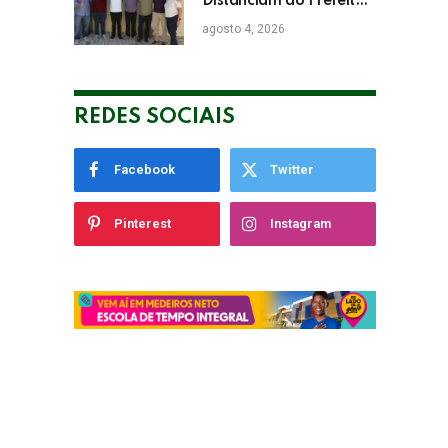
Distanciam do Prefeito
de Eunápolis Robério
agosto 4, 2026
Oliveira nas Eleições
REDES SOCIAIS
Facebook
Twitter
Pinterest
Instagram