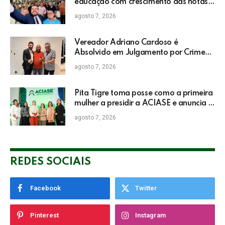
educação com crescimento das notas
do IDEB da rede pública de Itabela
agosto 7, 2026
Vereador Adriano Cardoso é
Absolvido em Julgamento por Crime
Eleitoral no TRE
agosto 7, 2026
Pita Tigre toma posse como a primeira
mulher a presidir a ACIASE e anuncia a
retomada do Prêmio Destaque
agosto 7, 2026
Empresarial
REDES SOCIAIS
Facebook
Twitter
Pinterest
Instagram