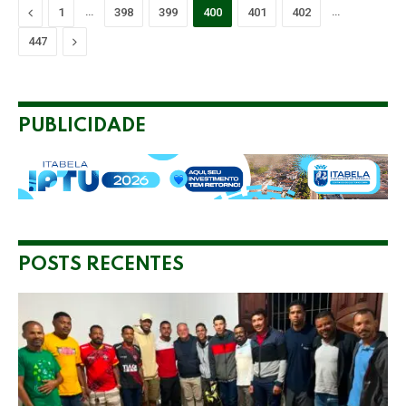
Previous
…
…
1
398
399
400
401
402
Next
447
PUBLICIDADE
POSTS RECENTES