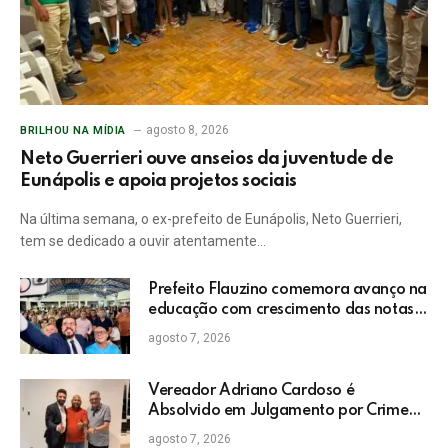
agosto 8, 2026
BRILHOU NA MÍDIA
Neto Guerrieri ouve anseios da juventude de
Eunápolis e apoia projetos sociais
Na última semana, o ex-prefeito de Eunápolis, Neto Guerrieri,
tem se dedicado a ouvir atentamente…
Prefeito Flauzino comemora avanço na
educação com crescimento das notas
do IDEB da rede pública de Itabela
agosto 7, 2026
Vereador Adriano Cardoso é
Absolvido em Julgamento por Crime
Eleitoral no TRE
agosto 7, 2026