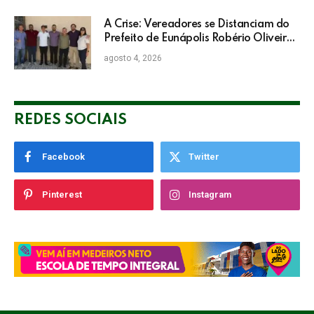
A Crise: Vereadores se Distanciam do
Prefeito de Eunápolis Robério Oliveira
nas Eleições
agosto 4, 2026
REDES SOCIAIS
Facebook
Twitter
Pinterest
Instagram