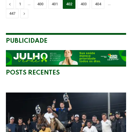
Previous
…
…
1
400
401
402
403
404
Next
447
PUBLICIDADE
POSTS RECENTES