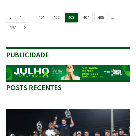
Previous
…
…
1
401
402
403
404
405
Next
447
PUBLICIDADE
POSTS RECENTES