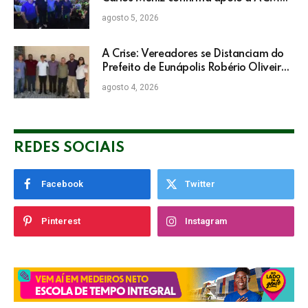
Neto: “Irei lutar voto a voto na sua
agosto 5, 2026
campanha”
A Crise: Vereadores se Distanciam do
Prefeito de Eunápolis Robério Oliveira
nas Eleições
agosto 4, 2026
REDES SOCIAIS
Facebook
Twitter
Pinterest
Instagram