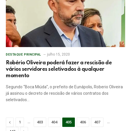
julho 15, 2020
DESTAQUE PRINCIPAL
Robério Oliveira poderá fazer a rescisão de
vários servidores seletivados à qualquer
momento
Segundo “Boca Miúda”, o prefeito de Eunápolis, Roberio Oliveira
já assinou o decreto de rescisão de vários contratos dos
seletivados…
Previous
…
…
1
403
404
405
406
407