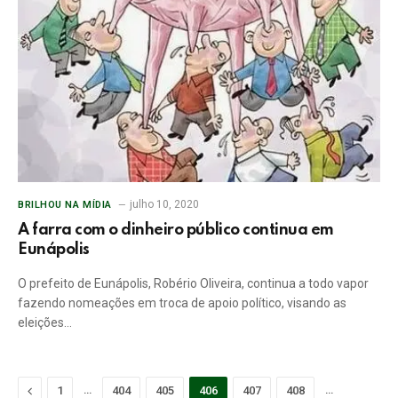
julho 10, 2020
BRILHOU NA MÍDIA
A farra com o dinheiro público continua em
Eunápolis
O prefeito de Eunápolis, Robério Oliveira, continua a todo vapor
fazendo nomeações em troca de apoio político, visando as
eleições…
Previous
…
…
1
404
405
406
407
408