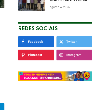
Distanciam do Prefeito
de Eunápolis Robério
agosto 4, 2026
Oliveira nas Eleições
REDES SOCIAIS
Facebook
Twitter
Pinterest
Instagram