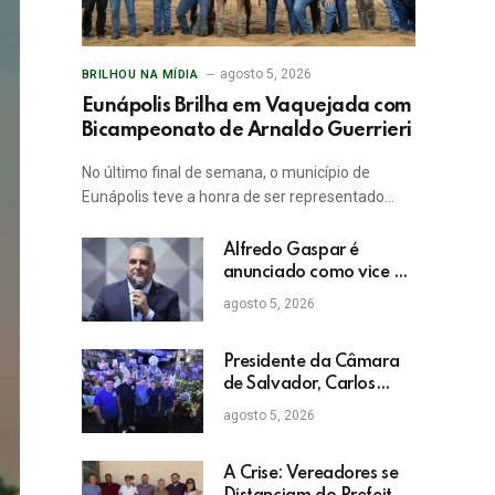
agosto 5, 2026
BRILHOU NA MÍDIA
Eunápolis Brilha em Vaquejada com
Bicampeonato de Arnaldo Guerrieri
No último final de semana, o município de
Eunápolis teve a honra de ser representado…
Alfredo Gaspar é
anunciado como vice de
Flávio Bolsonaro
agosto 5, 2026
Presidente da Câmara
de Salvador, Carlos
Muniz confirma apoio a
agosto 5, 2026
ACM Neto: “Irei lutar
voto a voto na sua
campanha”
A Crise: Vereadores se