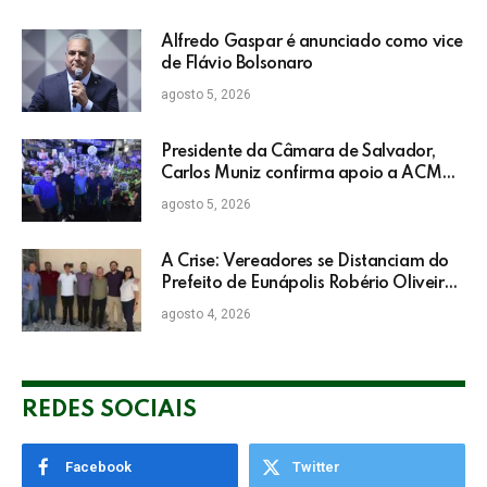
Alfredo Gaspar é anunciado como vice
de Flávio Bolsonaro
agosto 5, 2026
Presidente da Câmara de Salvador,
Carlos Muniz confirma apoio a ACM
Neto: “Irei lutar voto a voto na sua
agosto 5, 2026
campanha”
A Crise: Vereadores se Distanciam do
Prefeito de Eunápolis Robério Oliveira
nas Eleições
agosto 4, 2026
REDES SOCIAIS
Facebook
Twitter