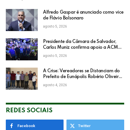
Alfredo Gaspar é anunciado como vice
de Flávio Bolsonaro
agosto 5, 2026
Presidente da Câmara de Salvador,
Carlos Muniz confirma apoio a ACM
Neto: “Irei lutar voto a voto na sua
agosto 5, 2026
campanha”
A Crise: Vereadores se Distanciam do
Prefeito de Eunápolis Robério Oliveira
nas Eleições
agosto 4, 2026
REDES SOCIAIS
Facebook
Twitter