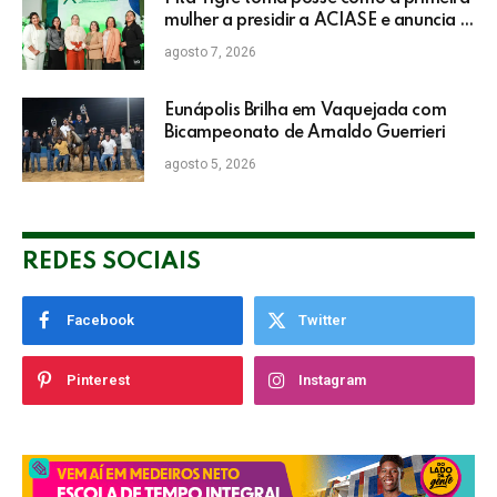
mulher a presidir a ACIASE e anuncia a
retomada do Prêmio Destaque
agosto 7, 2026
Empresarial
Eunápolis Brilha em Vaquejada com
Bicampeonato de Arnaldo Guerrieri
agosto 5, 2026
REDES SOCIAIS
Facebook
Twitter
Pinterest
Instagram