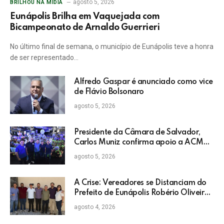
agosto 5, 2026
BRILHOU NA MÍDIA
Eunápolis Brilha em Vaquejada com
Bicampeonato de Arnaldo Guerrieri
No último final de semana, o município de Eunápolis teve a honra
de ser representado…
Alfredo Gaspar é anunciado como vice
de Flávio Bolsonaro
agosto 5, 2026
Presidente da Câmara de Salvador,
Carlos Muniz confirma apoio a ACM
Neto: “Irei lutar voto a voto na sua
agosto 5, 2026
campanha”
A Crise: Vereadores se Distanciam do
Prefeito de Eunápolis Robério Oliveira
nas Eleições
agosto 4, 2026