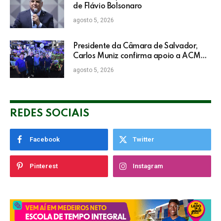
de Flávio Bolsonaro
agosto 5, 2026
Presidente da Câmara de Salvador,
Carlos Muniz confirma apoio a ACM
Neto: “Irei lutar voto a voto na sua
agosto 5, 2026
campanha”
REDES SOCIAIS
Facebook
Twitter
Pinterest
Instagram