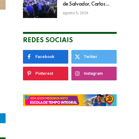
de Salvador, Carlos
Muniz confirma apoio a
agosto 5, 2026
ACM Neto: “Irei lutar
voto a voto na sua
campanha”
REDES SOCIAIS
Facebook
Twitter
Pinterest
Instagram
legram