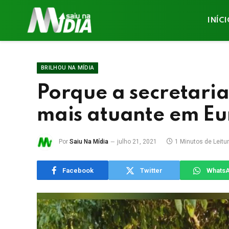
INÍC
BRILHOU NA MÍDIA
Porque a secretaria
mais atuante em Eu
Por
Saiu Na Mídia
julho 21, 2021
1 Minutos de Leitu
Facebook
Twitter
Whats