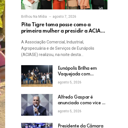
Brilhou Na Mídia
agosto 7, 2026
Pita Tigre toma posse como a
primeira mulher a presidir a ACIASE
e anuncia a retomada do Prêmio
A Associação Comercial, Industrial,
Destaque Empresarial
Agropecuária e de Serviços de Eunápolis
(ACIASE) realizou, na noite desta…
Eunápolis Brilha em
Vaquejada com
Bicampeonato de
agosto 5, 2026
Arnaldo Guerrieri
Alfredo Gaspar é
anunciado como vice de
Flávio Bolsonaro
agosto 5, 2026
Presidente da Câmara