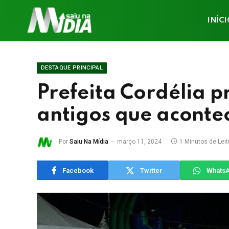
INÍC
DESTAQUE PRINCIPAL
Prefeita Cordélia p
antigos que aconte
Por
Saiu Na Mídia
março 11, 2024
1 Minutos de Leit
Facebook
Twitter
Whats