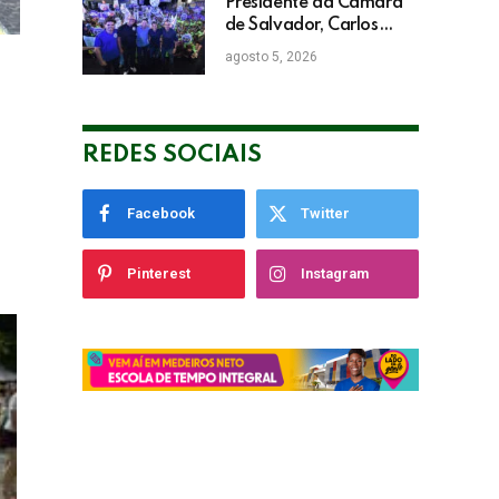
Presidente da Câmara
de Salvador, Carlos
Muniz confirma apoio a
agosto 5, 2026
ACM Neto: “Irei lutar
voto a voto na sua
campanha”
REDES SOCIAIS
Facebook
Twitter
Pinterest
Instagram