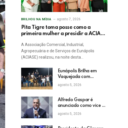
agosto 7, 2026
BRILHOU NA MÍDIA
Pita Tigre toma posse como a
primeira mulher a presidir a ACIASE
e anuncia a retomada do Prêmio
A Associação Comercial, Industrial,
Destaque Empresarial
Agropecuária e de Serviços de Eunápolis
(ACIASE) realizou, na noite desta…
Eunápolis Brilha em
Vaquejada com
Bicampeonato de
agosto 5, 2026
Arnaldo Guerrieri
Alfredo Gaspar é
anunciado como vice de
Flávio Bolsonaro
agosto 5, 2026