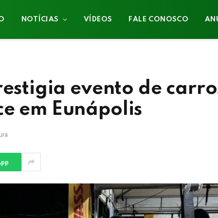
IO
NOTÍCIAS
VÍDEOS
FALE CONOSCO
AN
restigia evento de carro
ce em Eunápolis
ura
App