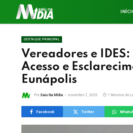
INÍC
DESTAQUE PRINCIPAL
Vereadores e IDES: 
Acesso e Esclareci
Eunápolis
Por
Saiu Na Mídia
novembro 7, 2025
1 Minutos de Le
Facebook
Twitter
Whats