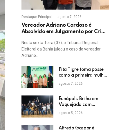
Destaque Principal
agosto 7, 2026
Vereador Adriano Cardoso é
Absolvido em Julgamento por Crime
Eleitoral no TRE
Nesta sexta-feira (07), o Tribunal Regional
Eleitoral da Bahia julgou o caso do vereador
Adriano…
Pita Tigre toma posse
como a primeira mulher
a presidir a ACIASE e
agosto 7, 2026
anuncia a retomada do
Prêmio Destaque
Empresarial
Eunápolis Brilha em
Vaquejada com
Bicampeonato de
agosto 5, 2026
Arnaldo Guerrieri
Alfredo Gaspar é