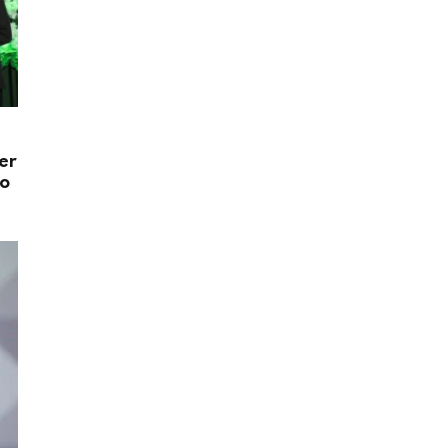
er
do